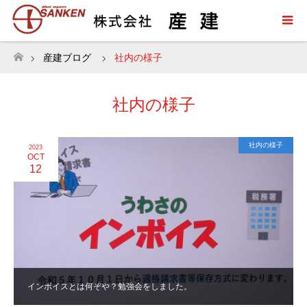
産建ブログ
社内の様子
ホーム
社内の様子
社内の様子
2023
OCT
12
インボイスとは何ぞや？勉強会をしました。